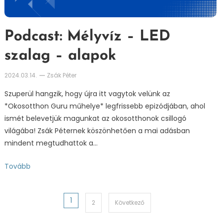
Podcast: Mélyvíz – LED
szalag – alapok
2024.03.14.
Zsák Péter
Szuperül hangzik, hogy újra itt vagytok velünk az
*Okosotthon Guru műhelye* legfrissebb epizódjában, ahol
ismét belevetjük magunkat az okosotthonok csillogó
világába! Zsák Péternek köszönhetően a mai adásban
mindent megtudhattok a…
Tovább
Bejegyzések
1
2
Következő