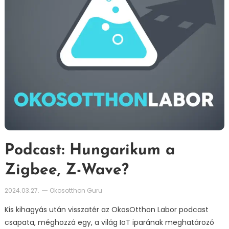
Podcast: Hungarikum a
Zigbee, Z-Wave?
2024.03.27.
Okosotthon Guru
Kis kihagyás után visszatér az OkosOtthon Labor podcast
csapata, méghozzá egy, a világ IoT iparának meghatározó