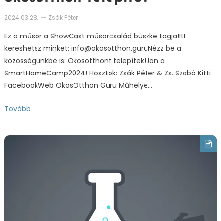
2024.03.28.
Zsák Péter
Ez a műsor a ShowCast műsorcsalád büszke tagja!Itt
kereshetsz minket: info@okosotthon.guruNézz be a
közösségünkbe is: Okosotthont telepítek!Jön a
SmartHomeCamp2024! Hosztok: Zsák Péter & Zs. Szabó Kitti
FacebookWeb OkosOtthon Guru Műhelye…
Tovább