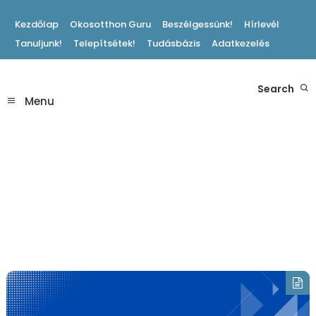
Skip
Kezdőlap
Okosotthon Guru
Beszélgessünk!
Hírlevél
To
Tanuljunk!
Telepítsétek!
Tudásbázis
Adatkezelés
Content
Hasznos Okosotthon Tippek
Search
Okosotthon Blog
Menu