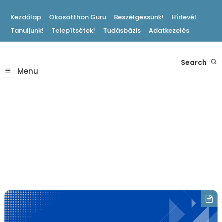
Skip
Kezdőlap
Okosotthon Guru
Beszélgessünk!
Hírlevél
To
Tanuljunk!
Telepítsétek!
Tudásbázis
Adatkezelés
Content
Hasznos Okosotthon Tippek
Search
Okosotthon Blog
Menu