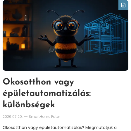
Okosotthon vagy
épületautomatizálás:
különbségek
2026.07.20.
SmartHome Fater
Okosotthon vagy épületautomatizálás? Megmutatjuk a