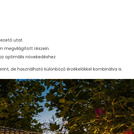
vezető utat.
m megvilágított részein.
az optimális növekedéshez
int, de használható különböző érzékelőkkel kombinálva is.