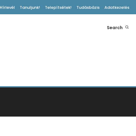
Hírlevél
Tanuljunk!
Telepítsétek!
Tudásbázis
Adatkezelés
Search