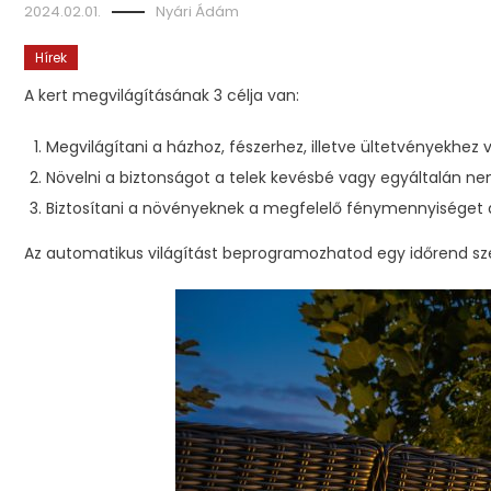
2024.02.01.
Nyári Ádám
Hírek
A kert megvilágításának 3 célja van:
Megvilágítani a házhoz, fészerhez, illetve ültetvényekhez 
Növelni a biztonságot a telek kevésbé vagy egyáltalán ne
Biztosítani a növényeknek a megfelelő fénymennyiséget 
Az automatikus világítást beprogramozhatod egy időrend szer