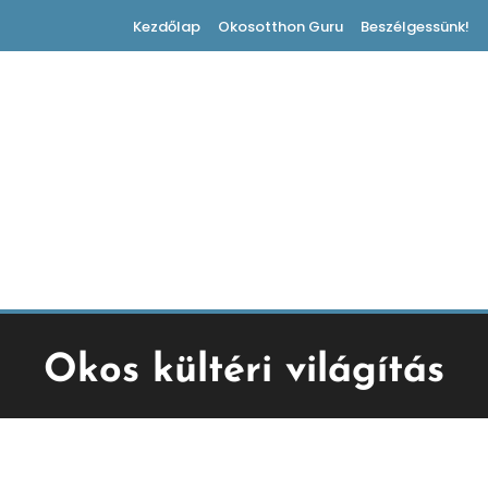
Kezdőlap
Okosotthon Guru
Beszélgessünk!
Okos kültéri világítás