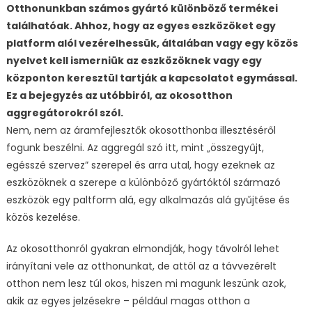
Otthonunkban számos gyártó különböző termékei
találhatóak. Ahhoz, hogy az egyes eszközöket egy
platform alól vezérelhessük, általában vagy egy közös
nyelvet kell ismerniük az eszközöknek vagy egy
központon keresztül tartják a kapcsolatot egymással.
Ez a bejegyzés az utóbbiról, az okosotthon
aggregátorokról szól.
Nem, nem az áramfejlesztők okosotthonba illesztéséről
fogunk beszélni. Az aggregál szó itt, mint „összegyűjt,
egésszé szervez” szerepel és arra utal, hogy ezeknek az
eszközöknek a szerepe a különböző gyártóktól származó
eszközök egy paltform alá, egy alkalmazás alá gyűjtése és
közös kezelése.
Az okosotthonról gyakran elmondják, hogy távolról lehet
irányítani vele az otthonunkat, de attól az a távvezérelt
otthon nem lesz túl okos, hiszen mi magunk leszünk azok,
akik az egyes jelzésekre – például magas otthon a