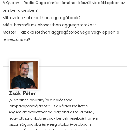
A Queen – Radio Gaga című számához készült videóklippben az
„ember a gépben”
Mik azok az okosotthon aggregátorok?
Miért használunk okosotthon aggregátorokat?
Matter – az okosotthon aggregátorok vége vagy éppen a
reneszánsza?
Zsák Péter
„Miért nincs távirányító a hálószoba
lámpakapcsolójához?” Ez a kérdés indított el
engem az okosotthonok világába azzal a céllal,
hogy otthonunkat ne csak kényelmesebbé, hanem
biztonságosabbá és energiatakarékosabbá is