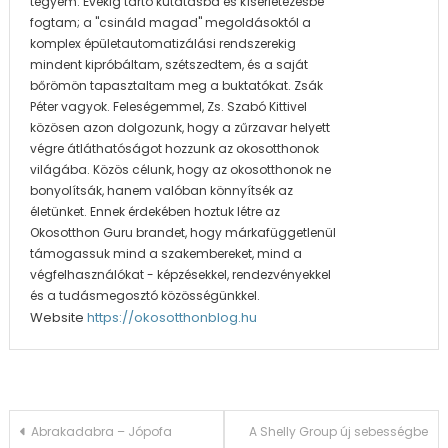
tegyem. Évekig tartó kutatásba és kísérletezésbe
fogtam; a "csináld magad" megoldásoktól a
komplex épületautomatizálási rendszerekig
mindent kipróbáltam, szétszedtem, és a saját
bőrömön tapasztaltam meg a buktatókat. Zsák
Péter vagyok. Feleségemmel, Zs. Szabó Kittivel
közösen azon dolgozunk, hogy a zűrzavar helyett
végre átláthatóságot hozzunk az okosotthonok
világába. Közös célunk, hogy az okosotthonok ne
bonyolítsák, hanem valóban könnyítsék az
életünket. Ennek érdekében hoztuk létre az
Okosotthon Guru brandet, hogy márkafüggetlenül
támogassuk mind a szakembereket, mind a
végfelhasználókat - képzésekkel, rendezvényekkel
és a tudásmegosztó közösségünkkel.
Website
https://okosotthonblog.hu
Bejegyzés
Abrakadabra – Jópofa
A Shelly Group új sebességbe