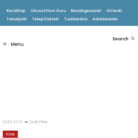
Skip
Kezdőlap
Okosotthon Guru
Beszélgessünk!
Hírlevél
To
Tanuljunk!
Telepítsétek!
Tudásbázis
Adatkezelés
Content
Hasznos Okosotthon Tippek
Search
Okosotthon Blog
Menu
2024.02.01.
Zsák Péter
Hírek