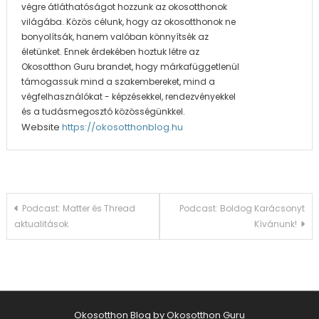
végre átláthatóságot hozzunk az okosotthonok
világába. Közös célunk, hogy az okosotthonok ne
bonyolítsák, hanem valóban könnyítsék az
életünket. Ennek érdekében hoztuk létre az
Okosotthon Guru brandet, hogy márkafüggetlenül
támogassuk mind a szakembereket, mind a
végfelhasználókat - képzésekkel, rendezvényekkel
és a tudásmegosztó közösségünkkel.
Website
https://okosotthonblog.hu
Bejegyzés
Podcast: Matter és Thread
Podcast: Boldog Karácsonyt
aktualitások
Kívánunk!
navigáció
Okosotthon Blog by Okosotthon Guru