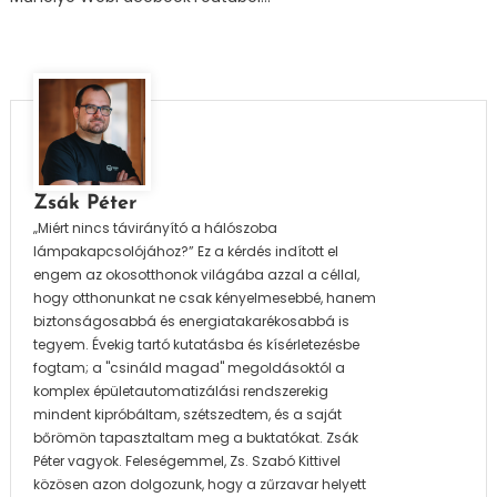
Zsák Péter
„Miért nincs távirányító a hálószoba
lámpakapcsolójához?” Ez a kérdés indított el
engem az okosotthonok világába azzal a céllal,
hogy otthonunkat ne csak kényelmesebbé, hanem
biztonságosabbá és energiatakarékosabbá is
tegyem. Évekig tartó kutatásba és kísérletezésbe
fogtam; a "csináld magad" megoldásoktól a
komplex épületautomatizálási rendszerekig
mindent kipróbáltam, szétszedtem, és a saját
bőrömön tapasztaltam meg a buktatókat. Zsák
Péter vagyok. Feleségemmel, Zs. Szabó Kittivel
közösen azon dolgozunk, hogy a zűrzavar helyett