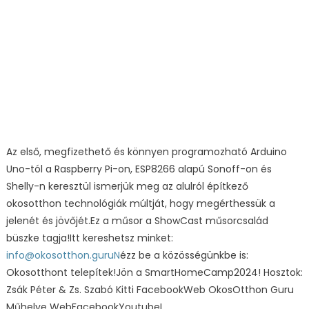
Az első, megfizethető és könnyen programozható Arduino
Uno-tól a Raspberry Pi-on, ESP8266 alapú Sonoff-on és
Shelly-n keresztül ismerjük meg az alulról építkező
okosotthon technológiák múltját, hogy megérthessük a
jelenét és jövőjét.Ez a műsor a ShowCast műsorcsalád
büszke tagja!Itt kereshetsz minket:
info@okosotthon.guruN
ézz be a közösségünkbe is:
Okosotthont telepítek!Jön a SmartHomeCamp2024! Hosztok:
Zsák Péter & Zs. Szabó Kitti FacebookWeb OkosOtthon Guru
Műhelye WebFacebookYoutubeI…