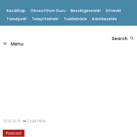
Skip
Kezdőlap
Okosotthon Guru
Beszélgessünk!
Hírlevél
To
Tanuljunk!
Telepítsétek!
Tudásbázis
Adatkezelés
Content
Hasznos Okosotthon Tippek
Search
Okosotthon Blog
Menu
2022.12.15.
Zsák Péter
Podcast