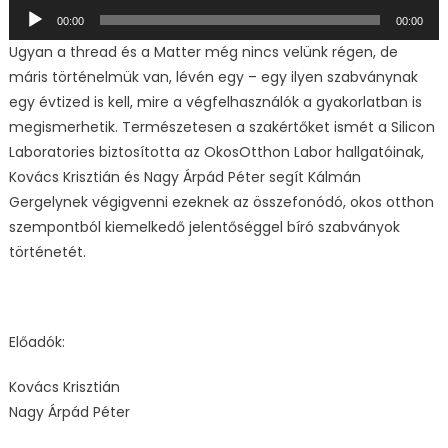
Audió
00:00
00:00
lejátszó
Ugyan a thread és a Matter még nincs velünk régen, de
máris történelmük van, lévén egy – egy ilyen szabványnak
egy évtized is kell, mire a végfelhasználók a gyakorlatban is
megismerhetik. Természetesen a szakértőket ismét a Silicon
Laboratories biztosította az OkosOtthon Labor hallgatóinak,
Kovács Krisztián és Nagy Árpád Péter segít Kálmán
Gergelynek végigvenni ezeknek az összefonódó, okos otthon
szempontból kiemelkedő jelentőséggel bíró szabványok
történetét.
Előadók:
Kovács Krisztián
Nagy Árpád Péter