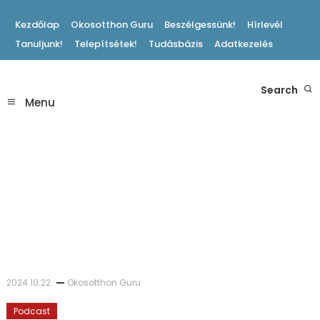
Skip
Kezdőlap
Okosotthon Guru
Beszélgessünk!
Hírlevél
To
Tanuljunk!
Telepítsétek!
Tudásbázis
Adatkezelés
Content
Hasznos Okosotthon Tippek
Search
Okosotthon Blog
Menu
2024.10.22.
Okosotthon Guru
Podcast