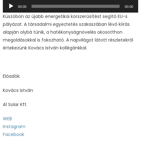
Audió
00:00
00:00
lejátszó
Küszöbön az újabb energetikai korszerűsítést segítő EU-s
pályázat. A társadalmi egyeztetés szakaszában lévő kiírás
alapján olybá tűnik, a hatékonyságnövelés okosotthon
megoldásokkal is fokozható. A napvilágot látott részletekről
értekezünk Kovács István kollégánkkal.
Előadók:
Kovács István
A1 Solar Kft.
WEB
Instagram
Facebook