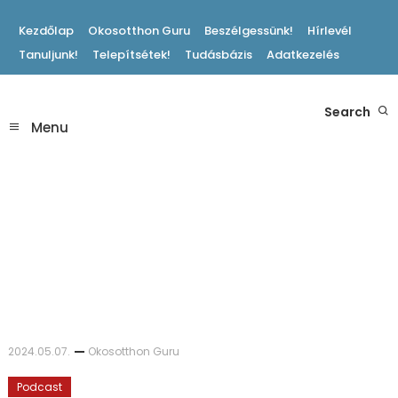
Skip
Kezdőlap
Okosotthon Guru
Beszélgessünk!
Hírlevél
To
Tanuljunk!
Telepítsétek!
Tudásbázis
Adatkezelés
Content
Hasznos Okosotthon Tippek
Search
Okosotthon Blog
Menu
2024.05.07.
Okosotthon Guru
Podcast