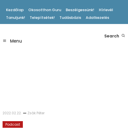
Skip
Kezdőlap
Okosotthon Guru
Beszélgessünk!
Hírlevél
To
Tanuljunk!
Telepítsétek!
Tudásbázis
Adatkezelés
Content
Hasznos Okosotthon Tippek
Search
Okosotthon Blog
Menu
2022.02.22.
Zsák Péter
Podcast