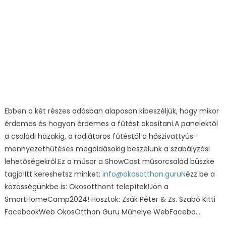
Ebben a két részes adásban alaposan kibeszéljük, hogy mikor
érdemes és hogyan érdemes a fűtést okosítani.A panelektől
a családi házakig, a radiátoros fűtéstől a hőszivattyús-
mennyezethűtéses megoldásokig beszélünk a szabályzási
lehetőségekről.Ez a műsor a ShowCast műsorcsalád büszke
tagja!Itt kereshetsz minket:
info@okosotthon.guruN
ézz be a
közösségünkbe is: Okosotthont telepítek!Jön a
SmartHomeCamp2024! Hosztok: Zsák Péter & Zs. Szabó Kitti
FacebookWeb OkosOtthon Guru Műhelye WebFacebo…