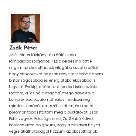
Zsák Péter
„Miért nincs távirányító a hálószoba
lámpakapcsolójához?” Ez a kérdés indított el
engem az okosotthonok világába azzal a céllal,
hogy otthonunkat ne csak kényelmesebbé, hanem
biztonságosabbá és energiatakarékosabbá is
tegyem. Évekig tartó kutatásba és kísérletezésbe
fogtam; a "csináld magad" megoldásoktól a
komplex épületautomatizálási rendszerekig
mindent kipróbáltam, szétszedtem, és a saját
bőrömön tapasztaltam meg a buktatókat. Zsák
Péter vagyok. Feleségemmel, Zs. Szabó Kittivel
közösen azon dolgozunk, hogy a zűrzavar helyett
végre átláthatóságot hozzunk az okosotthonok