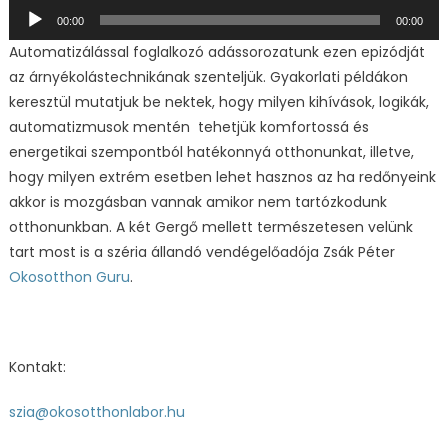
Audió
00:00
00:00
lejátszó
Automatizálással foglalkozó adássorozatunk ezen epizódját
az árnyékolástechnikának szenteljük. Gyakorlati példákon
keresztül mutatjuk be nektek, hogy milyen kihívások, logikák,
automatizmusok mentén tehetjük komfortossá és
energetikai szempontból hatékonnyá otthonunkat, illetve,
hogy milyen extrém esetben lehet hasznos az ha redőnyeink
akkor is mozgásban vannak amikor nem tartózkodunk
otthonunkban. A két Gergő mellett természetesen velünk
tart most is a széria állandó vendégelőadója Zsák Péter
Okosotthon Guru
.
Kontakt:
szia@okosotthonlabor.hu