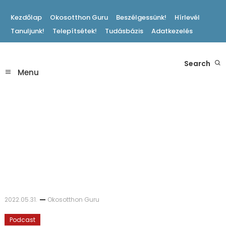
Skip
Kezdőlap
Okosotthon Guru
Beszélgessünk!
Hírlevél
To
Tanuljunk!
Telepítsétek!
Tudásbázis
Adatkezelés
Content
Hasznos Okosotthon Tippek
Search
Okosotthon Blog
Menu
2022.05.31.
Okosotthon Guru
Podcast