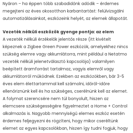
Nyáron – ha éppen több szabadidőnk adódik – érdemes
megejteni az éves okosotthon karbantartást: felülvizsgálni
automatizálásainkat, eszközeink helyét, az elemek állapotát.
Vezeték nélküli eszközök gyenge pontja: az elem
A vezeték nélküli érzékelők jelentős része (itt kivételt
képeznek a Zigbee Green Power eszközök, amelyekhez nincs
szükség elemre vagy akkumlátorra, mint például a Netatmo
vezeték nélküli jelenetválasztó kapcsolója) valamilyen
beépített áramforrást tartalmaz, vagyis elemről vagy
akkumlátorról működnek. Ezekben az eszközökben, bár 3-5
éves elem élettartammal kell számolni, időről-időre
ellenőriznünk kell és ha szükséges, cserélnünk kell az elemet.
A folymat szerencsére nem túl bonyolult, hiszen az
elemcsere szükségességére figyelmeztet a Home + Control
alkalmazás is. Nagyobb mennyiségű elemes eszköz esetén
érdemes feljegyezni és rögzíteni, hogy mikor cseréltünk
elemet az egyes kapcsolókban, hiszen így tudni fogjuk, hogy