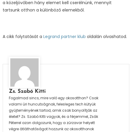
a közeljövőben hány elemet kell cserélnünk, mennyit
tartsunk otthon a különböző elemekből.
A cikk folytatását a
Legrand partner klub
oldalán olvashatod.
Zs. Szabó Kitti
Fogalmad sincs, mire való egy okosotthon? Csak
valami úri huncutságnak, felesleges tech kütyük
gyűjteményének tartod, amik csak bonyolítják az
életet? Zs. Szabó Kitti vagyok, és a férjemmel, Zsák
Péterrel azon dolgozunk, hogy a zűrzavar helyett
végre átláthatóságot hozzunk az okosotthonok