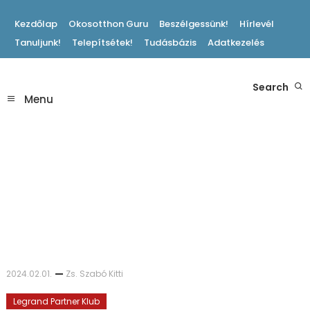
Skip
Kezdőlap
Okosotthon Guru
Beszélgessünk!
Hírlevél
To
Tanuljunk!
Telepítsétek!
Tudásbázis
Adatkezelés
Content
Hasznos Okosotthon Tippek
Search
Okosotthon Blog
Menu
2024.02.01.
Zs. Szabó Kitti
Legrand Partner Klub